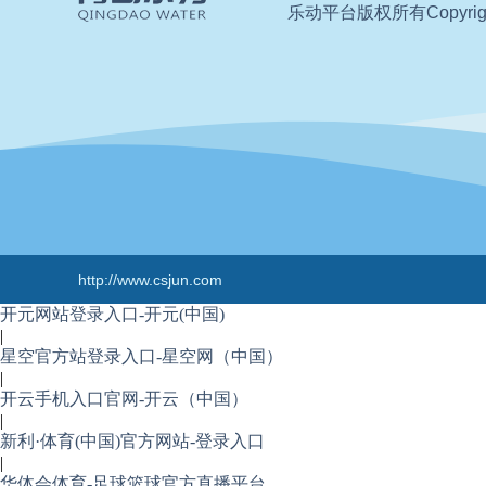
乐动平台版权所有
Copyrig
http://www.csjun.com
开元网站登录入口-开元(中国)
|
星空官方站登录入口-星空网（中国）
|
开云手机入口官网-开云（中国）
|
新利·体育(中国)官方网站-登录入口
|
华体会体育-足球篮球官方直播平台