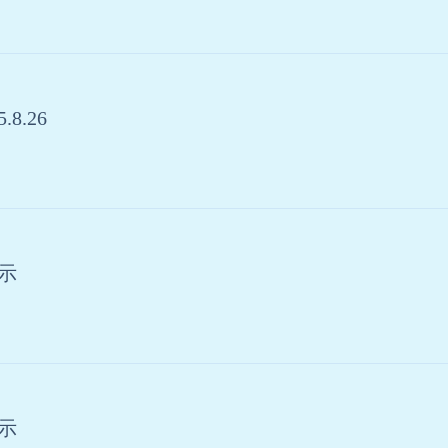
8.26
公示
公示