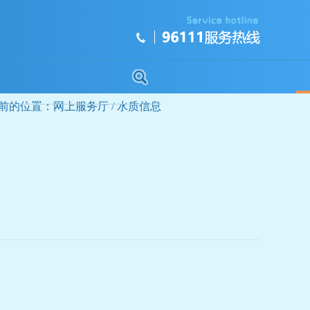
前的位置：网上服务厅 / 水质信息